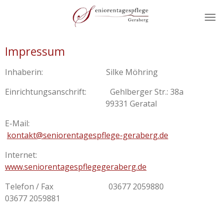
Zum
Hauptinhalt
springen
Impressum
Inhaberin: Silke Möhring
Einrichtungsanschrift: Gehlberger Str.: 38a
99331 Geratal
E-Mail:
kontakt@seniorentagespflege-geraberg.de
Internet:
www.seniorentagespflegegeraberg.de
Telefon / Fax 03677 2059880
03677 2059881